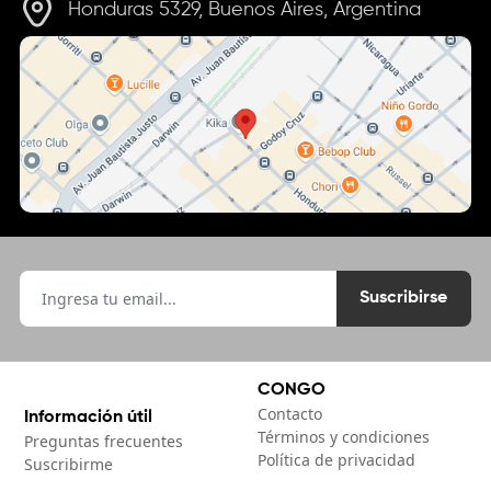
Honduras 5329, Buenos Aires, Argentina
Suscribirse
CONGO
Contacto
Información útil
Términos y condiciones
Preguntas frecuentes
Política de privacidad
Suscribirme